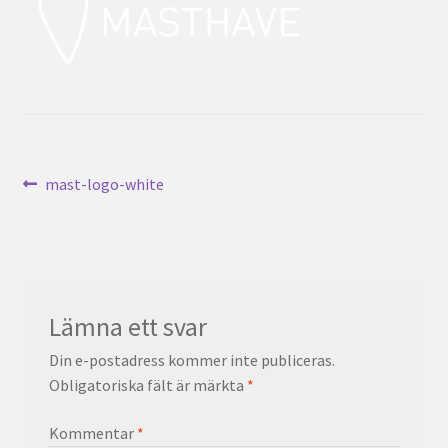
Inläggsnavigering
Föregående
mast-logo-white
inlägg:
Lämna ett svar
Din e-postadress kommer inte publiceras.
Obligatoriska fält är märkta
*
Kommentar
*