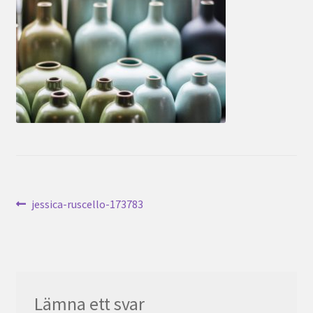
Inläggsnavigering
Föregående
jessica-ruscello-173783
inlägg:
Lämna ett svar