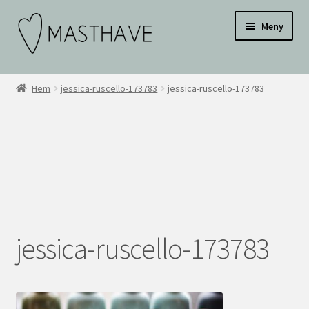
Hoppa
Hoppa
Testar
Meny
till
till
navigering
innehåll
WEBBUTIK
Hem
jessica-ruscello-173783
jessica-ruscello-173783
OM OSS
INSPIRATION
KONTAKT
BLI ÅTERFÖRSÄLJARE
jessica-ruscello-173783
ÅF KONTO