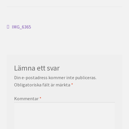
Inläggsnavigering
Föregående
IMG_6365
inlägg:
Lämna ett svar
Din e-postadress kommer inte publiceras.
Obligatoriska fält är märkta
*
Kommentar
*