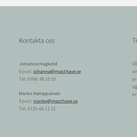
Kontakta oss
T
Johanna Haglund
Vå
Epost:
johanna@masthave.se
al
Tel: 0768-38 10 10
pr
li
Marko Kemppainen
er
Epost:
marko@masthave.se
Tel: 0725-06 11 11