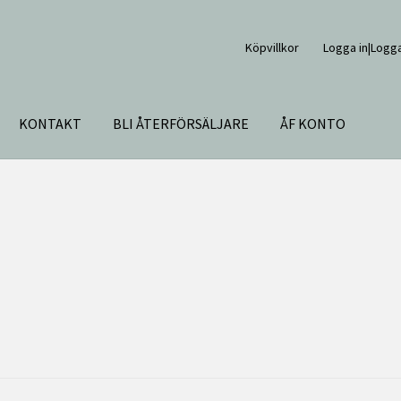
Köpvillkor
Logga in|Logga
KONTAKT
BLI ÅTERFÖRSÄLJARE
ÅF KONTO