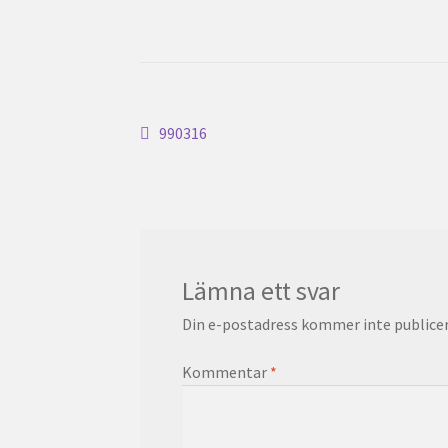
Inläggsnavigering
Föregående
990316
inlägg:
Lämna ett svar
Din e-postadress kommer inte publicer
Kommentar
*