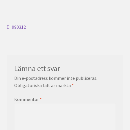
Inläggsnavigering
Föregående
990312
inlägg:
Lämna ett svar
Din e-postadress kommer inte publiceras.
Obligatoriska fält är märkta
*
Kommentar
*