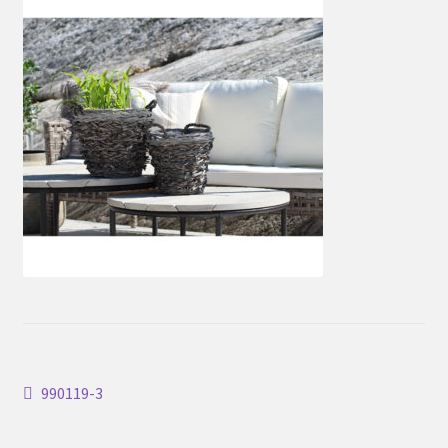
Inläggsnavigering
Föregående
990119-3
inlägg: