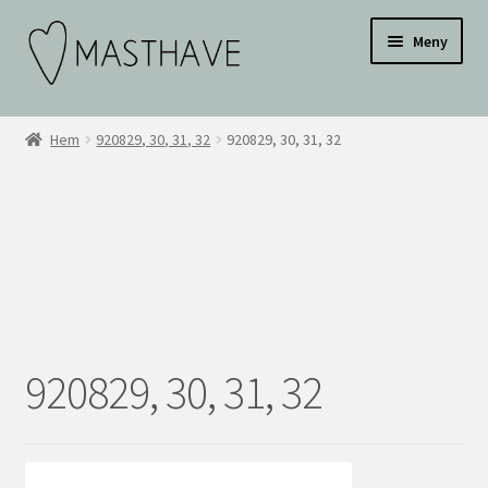
Hoppa
Hoppa
Testar
Meny
till
till
navigering
innehåll
WEBBUTIK
Hem
920829, 30, 31, 32
920829, 30, 31, 32
OM OSS
INSPIRATION
KONTAKT
BLI ÅTERFÖRSÄLJARE
920829, 30, 31, 32
ÅF KONTO