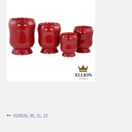
Inläggsnavigering
Föregående
920829, 30, 31, 32
inlägg: