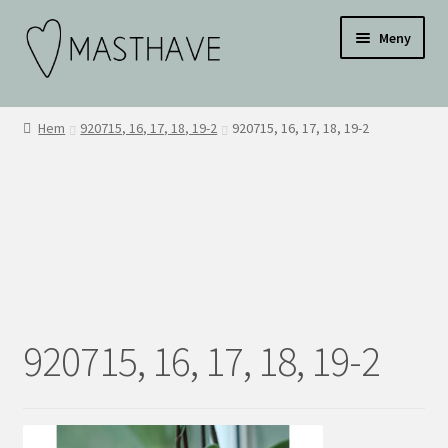
Hoppa
Hoppa
Testar
Meny
till
till
navigering
innehåll
WEBBUTIK
Hem
920715, 16, 17, 18, 19-2
920715, 16, 17, 18, 19-2
OM OSS
INSPIRATION
KONTAKT
BLI ÅTERFÖRSÄLJARE
920715, 16, 17, 18, 19-2
ÅF KONTO