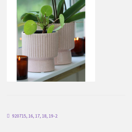
Inläggsnavigering
Föregående
920715, 16, 17, 18, 19-2
inlägg: