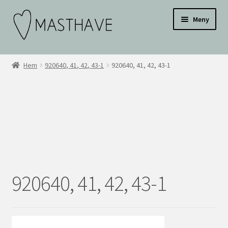
Hoppa
Hoppa
Testar
Meny
till
till
navigering
innehåll
WEBBUTIK
Hem
920640, 41, 42, 43-1
920640, 41, 42, 43-1
OM OSS
INSPIRATION
KONTAKT
BLI ÅTERFÖRSÄLJARE
920640, 41, 42, 43-1
ÅF KONTO