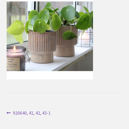
Inläggsnavigering
Föregående
920640, 41, 42, 43-1
inlägg: