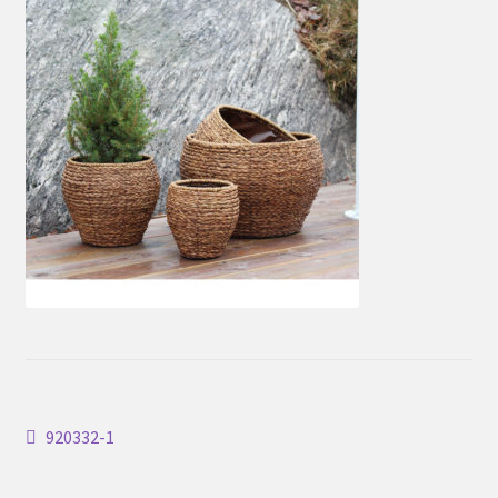
Inläggsnavigering
Föregående
920332-1
inlägg: