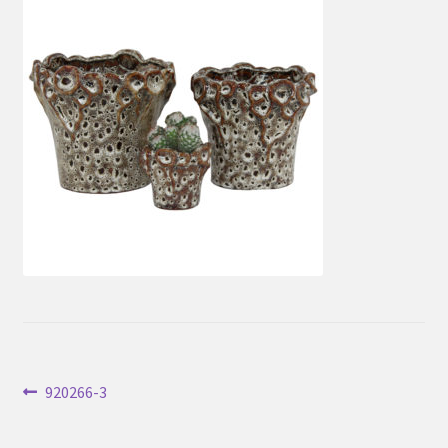
Inläggsnavigering
Föregående
920266-3
inlägg: