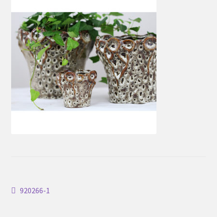
Inläggsnavigering
Föregående
920266-1
inlägg: