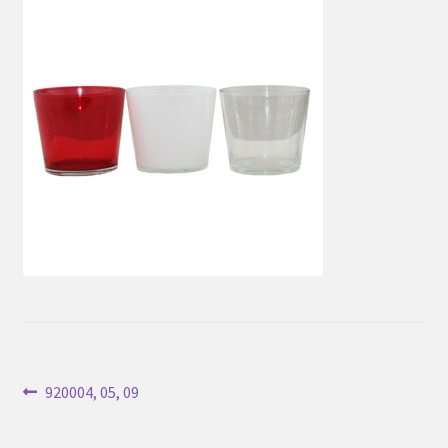
Inläggsnavigering
Föregående
920004, 05, 09
inlägg: