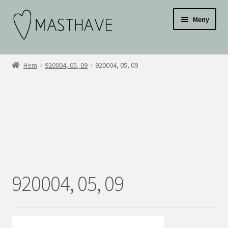
Hoppa
Hoppa
Testar
Meny
till
till
navigering
innehåll
WEBBUTIK
Hem
920004, 05, 09
920004, 05, 09
OM OSS
INSPIRATION
KONTAKT
BLI ÅTERFÖRSÄLJARE
920004, 05, 09
ÅF KONTO