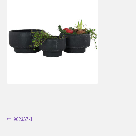
Inläggsnavigering
Föregående
902357-1
inlägg: