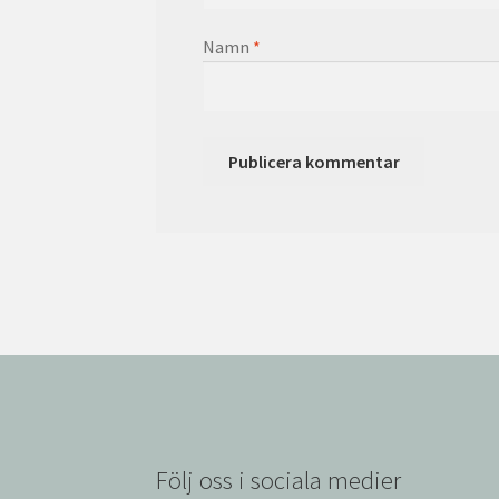
Namn
*
Följ oss i sociala medier