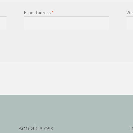
E-postadress
*
We
Kontakta oss
T