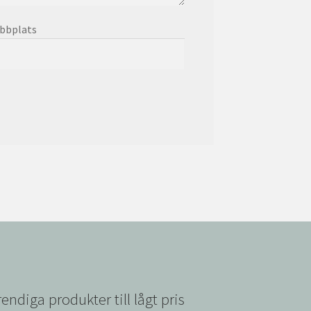
bbplats
rendiga produkter till lågt pris