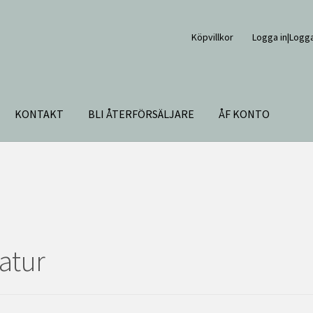
Köpvillkor
Logga in|Logga
, 31 Natur
KONTAKT
BLI ÅTERFÖRSÄLJARE
ÅF KONTO
Natur