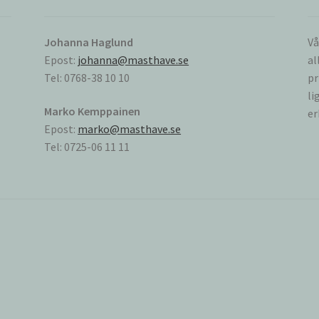
Johanna Haglund
Vå
Epost:
johanna@masthave.se
al
Tel: 0768-38 10 10
pr
li
Marko Kemppainen
er
Epost:
marko@masthave.se
Tel: 0725-06 11 11