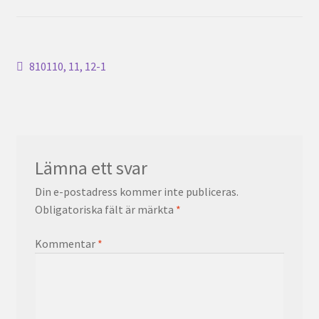
Inläggsnavigering
Föregående
810110, 11, 12-1
inlägg:
Lämna ett svar
Din e-postadress kommer inte publiceras.
Obligatoriska fält är märkta
*
Kommentar
*