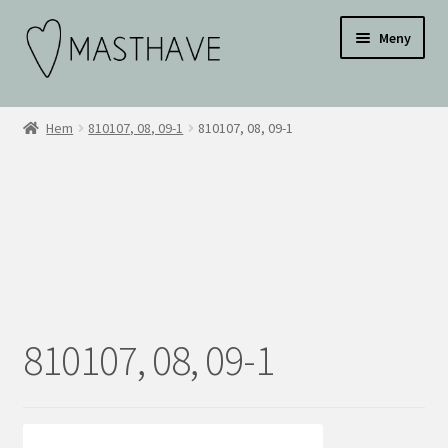
Hoppa
Hoppa
Testar
Meny
till
till
navigering
innehåll
WEBBUTIK
Hem
810107, 08, 09-1
810107, 08, 09-1
OM OSS
INSPIRATION
KONTAKT
BLI ÅTERFÖRSÄLJARE
810107, 08, 09-1
ÅF KONTO