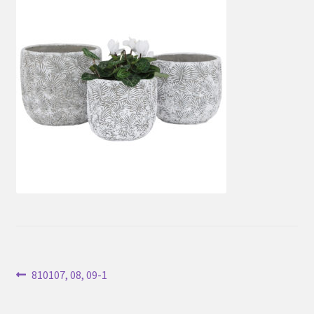
Inläggsnavigering
Föregående
810107, 08, 09-1
inlägg: