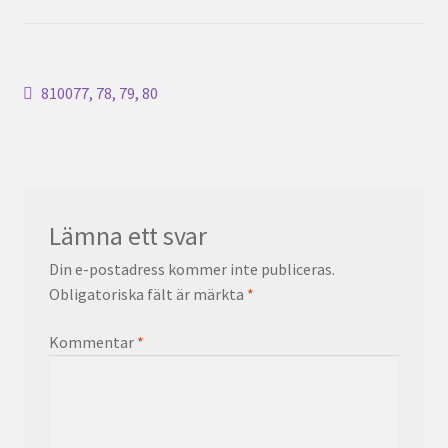
Inläggsnavigering
Föregående
810077, 78, 79, 80
inlägg:
Lämna ett svar
Din e-postadress kommer inte publiceras.
Obligatoriska fält är märkta
*
Kommentar
*