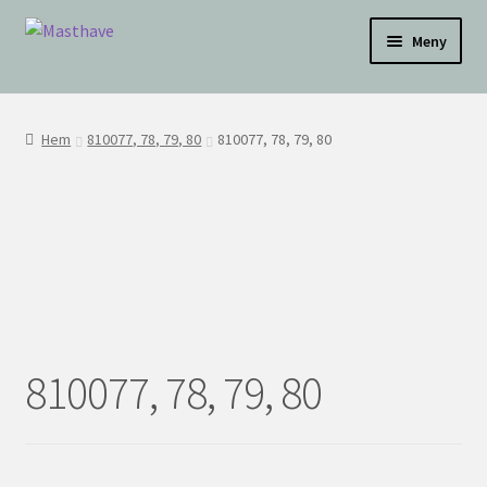
Hoppa
Hoppa
Testar
Meny
till
till
navigering
innehåll
WEBBUTIK
Hem
810077, 78, 79, 80
810077, 78, 79, 80
OM OSS
INSPIRATION
KONTAKT
BLI ÅTERFÖRSÄLJARE
810077, 78, 79, 80
ÅF KONTO