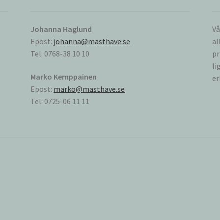
Johanna Haglund
Vå
Epost:
johanna@masthave.se
al
Tel: 0768-38 10 10
pr
li
Marko Kemppainen
er
Epost:
marko@masthave.se
Tel: 0725-06 11 11