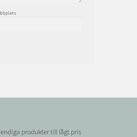
bbplats
rendiga produkter till lågt pris