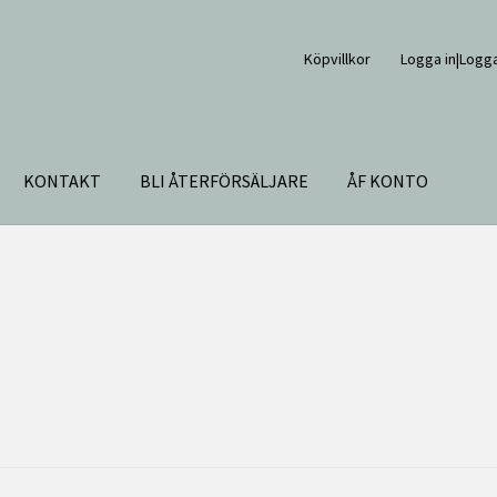
Köpvillkor
Logga in|Logga
KONTAKT
BLI ÅTERFÖRSÄLJARE
ÅF KONTO