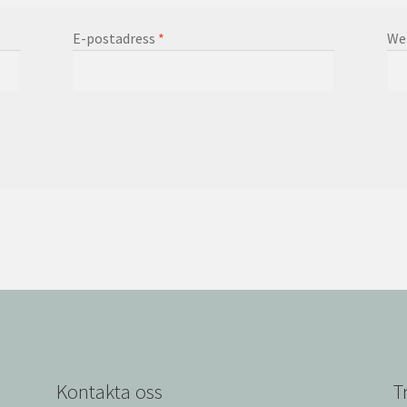
E-postadress
*
We
Kontakta oss
T