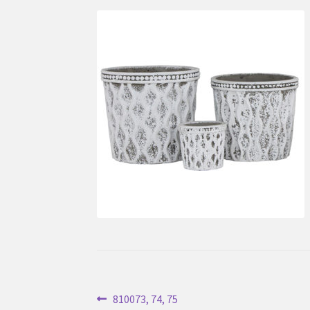
Inläggsnavigering
Föregående
810073, 74, 75