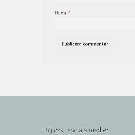
Namn
*
Följ oss i sociala medier