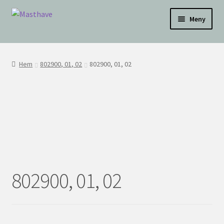
Hoppa
Hoppa
Testar
Meny
till
till
navigering
innehåll
WEBBUTIK
Hem
802900, 01, 02
802900, 01, 02
OM OSS
INSPIRATION
KONTAKT
BLI ÅTERFÖRSÄLJARE
802900, 01, 02
ÅF KONTO