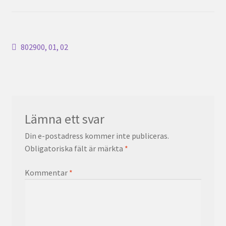
Inläggsnavigering
Föregående
802900, 01, 02
inlägg:
Lämna ett svar
Din e-postadress kommer inte publiceras.
Obligatoriska fält är märkta
*
Kommentar
*