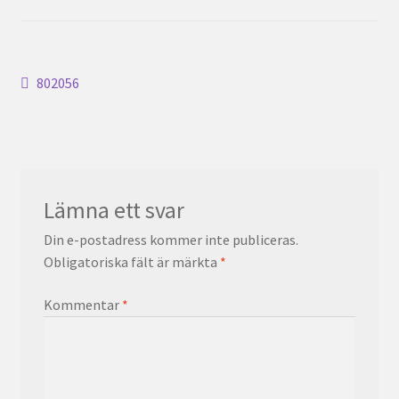
Inläggsnavigering
Föregående
802056
inlägg:
Lämna ett svar
Din e-postadress kommer inte publiceras.
Obligatoriska fält är märkta
*
Kommentar
*