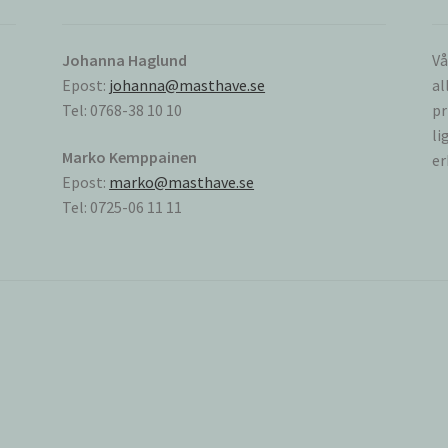
Johanna Haglund
Vå
Epost:
johanna@masthave.se
al
Tel: 0768-38 10 10
pr
li
Marko Kemppainen
er
Epost:
marko@masthave.se
Tel: 0725-06 11 11