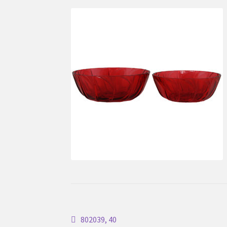
Inläggsnavigering
Föregående
802039, 40