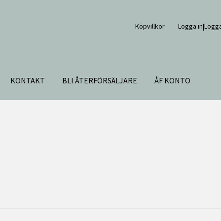
Köpvillkor
Logga in|Logga
KONTAKT
BLI ÅTERFÖRSÄLJARE
ÅF KONTO