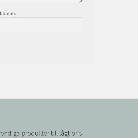
bbplats
rendiga produkter till lågt pris