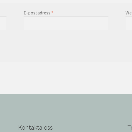
E-postadress
*
We
Kontakta oss
T