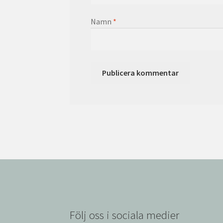
Namn
*
Följ oss i sociala medier