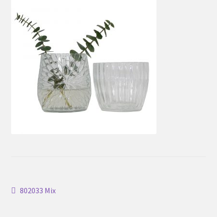
Inläggsnavigering
Föregående
802033 Mix
inlägg: