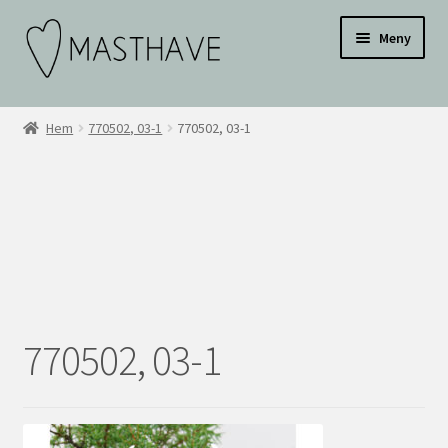
Hoppa
Hoppa
Testar
Meny
till
till
navigering
innehåll
WEBBUTIK
Hem
770502, 03-1
770502, 03-1
OM OSS
INSPIRATION
KONTAKT
BLI ÅTERFÖRSÄLJARE
770502, 03-1
ÅF KONTO