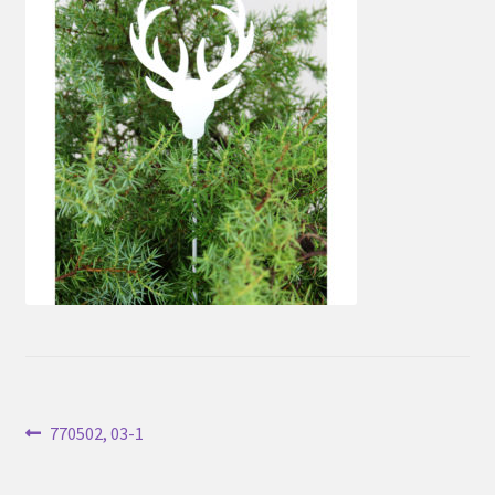
Inläggsnavigering
Föregående
770502, 03-1
inlägg: