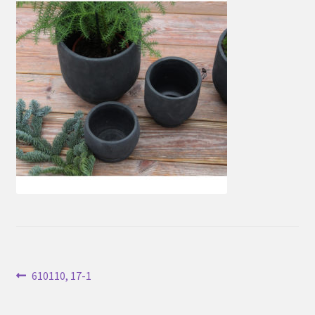
Inläggsnavigering
Föregående
610110, 17-1
inlägg: