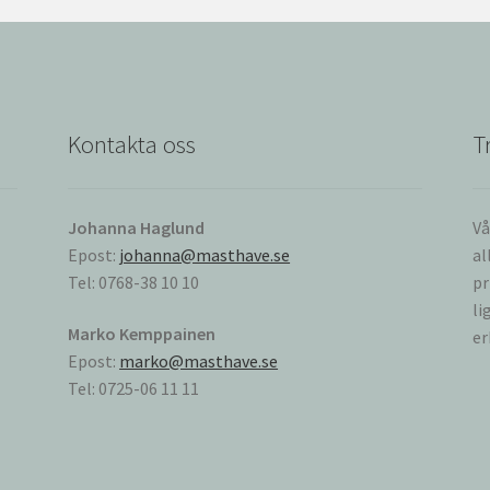
Kontakta oss
T
Johanna Haglund
Vå
Epost:
johanna@masthave.se
al
Tel: 0768-38 10 10
pr
li
Marko Kemppainen
er
Epost:
marko@masthave.se
Tel: 0725-06 11 11