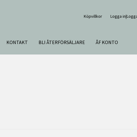
Köpvillkor
Logga in|Logga
KONTAKT
BLI ÅTERFÖRSÄLJARE
ÅF KONTO