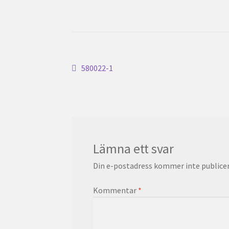
Inläggsnavigering
Föregående
580022-1
inlägg:
Lämna ett svar
Din e-postadress kommer inte publicer
Kommentar
*