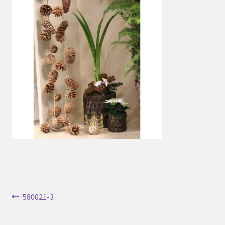
Inläggsnavigering
Föregående
580021-3
inlägg: