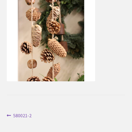
Inläggsnavigering
Föregående
580021-2
inlägg: