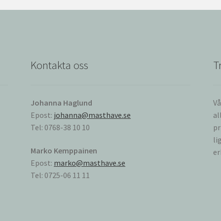
Kontakta oss
T
Johanna Haglund
Vå
Epost:
johanna@masthave.se
al
Tel: 0768-38 10 10
pr
li
Marko Kemppainen
er
Epost:
marko@masthave.se
Tel: 0725-06 11 11