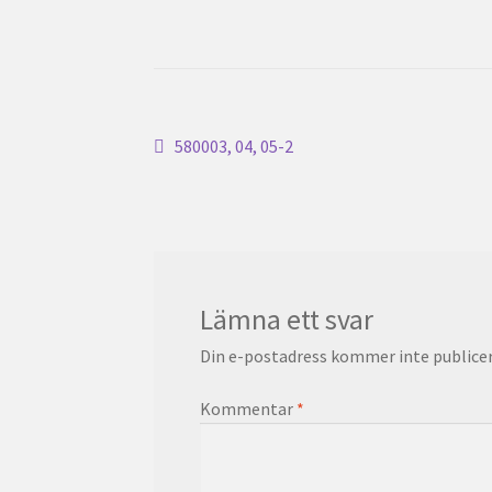
Inläggsnavigering
Föregående
580003, 04, 05-2
inlägg:
Lämna ett svar
Din e-postadress kommer inte publicer
Kommentar
*