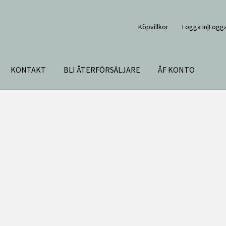
Köpvillkor
Logga in|Logga
KONTAKT
BLI ÅTERFÖRSÄLJARE
ÅF KONTO