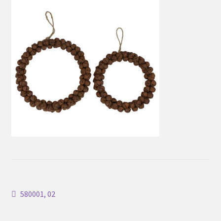
Inläggsnavigering
Föregående
580001, 02
inlägg: