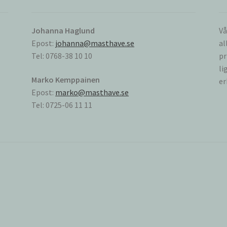
Johanna Haglund
Vå
Epost:
johanna@masthave.se
al
Tel: 0768-38 10 10
pr
li
Marko Kemppainen
er
Epost:
marko@masthave.se
Tel: 0725-06 11 11