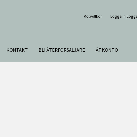
Köpvillkor
Logga in|Logga
KONTAKT
BLI ÅTERFÖRSÄLJARE
ÅF KONTO