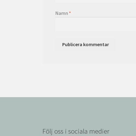
Namn
*
Följ oss i sociala medier