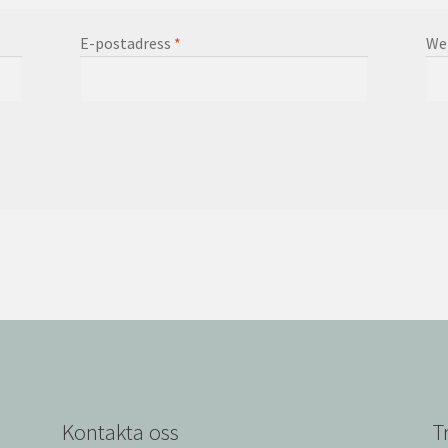
E-postadress
*
We
Kontakta oss
T