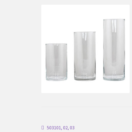
Inläggsnavigering
Föregående
503101, 02, 03