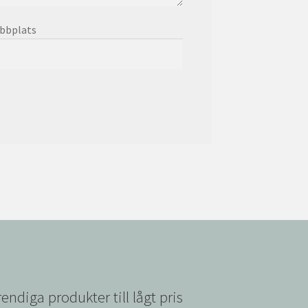
bbplats
rendiga produkter till lågt pris