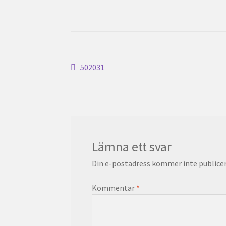
Inläggsnavigering
Föregående
502031
inlägg:
Lämna ett svar
Din e-postadress kommer inte publicer
Kommentar
*