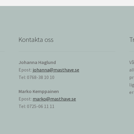
Kontakta oss
T
Johanna Haglund
Vå
Epost:
johanna@masthave.se
al
Tel: 0768-38 10 10
pr
li
Marko Kemppainen
er
Epost:
marko@masthave.se
Tel: 0725-06 11 11