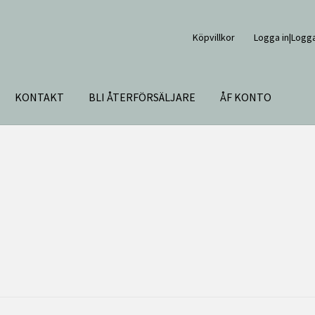
Köpvillkor
Logga in|Logga
KONTAKT
BLI ÅTERFÖRSÄLJARE
ÅF KONTO