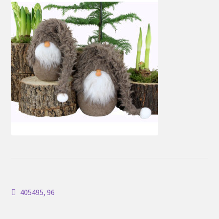
Inläggsnavigering
Föregående
405495, 96
inlägg: