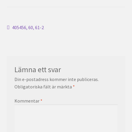
Inläggsnavigering
Föregående
405456, 60, 61-2
inlägg:
Lämna ett svar
Din e-postadress kommer inte publiceras.
Obligatoriska fält är märkta
*
Kommentar
*