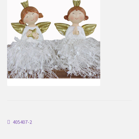
Inläggsnavigering
Föregående
405407-2
inlägg: