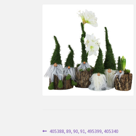
Inläggsnavigering
Föregående
405388, 89, 90, 91, 495399, 405340