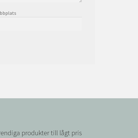
bbplats
rendiga produkter till lågt pris