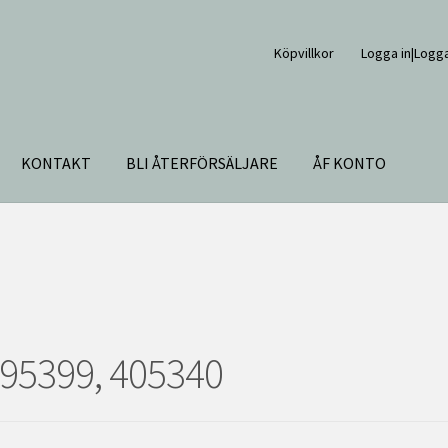
Köpvillkor
Logga in|Logga
88, 89, 90, 91, 495399, 405340
KONTAKT
BLI ÅTERFÖRSÄLJARE
ÅF KONTO
 495399, 405340