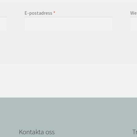
E-postadress
*
We
Kontakta oss
T