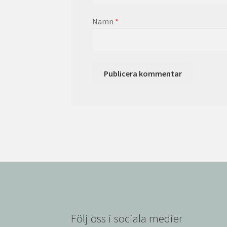
Namn
*
Följ oss i sociala medier