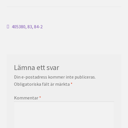
Inläggsnavigering
Föregående
405380, 83, 84-2
inlägg:
Lämna ett svar
Din e-postadress kommer inte publiceras.
Obligatoriska fält är märkta
*
Kommentar
*