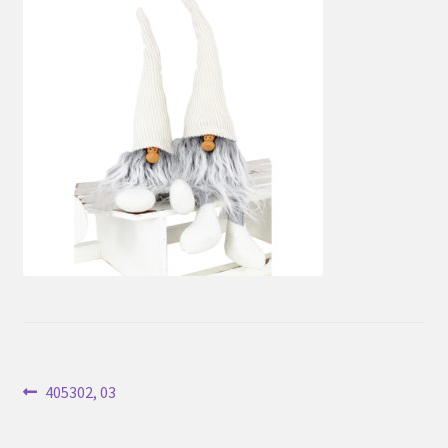
Inläggsnavigering
Föregående
405302, 03
inlägg: