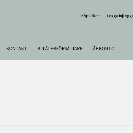
Köpvillkor
Logga in|Logga
KONTAKT
BLI ÅTERFÖRSÄLJARE
ÅF KONTO