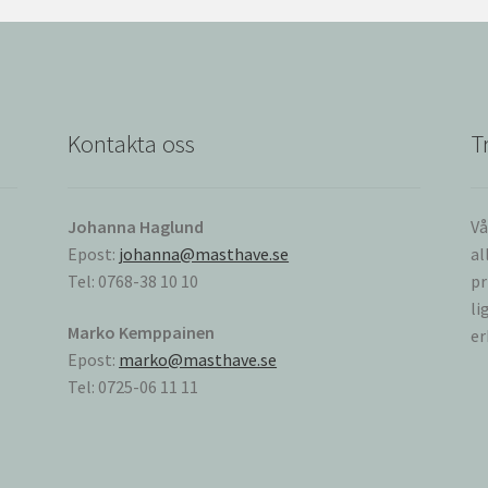
Kontakta oss
T
Johanna Haglund
Vå
Epost:
johanna@masthave.se
al
Tel: 0768-38 10 10
pr
li
Marko Kemppainen
er
Epost:
marko@masthave.se
Tel: 0725-06 11 11