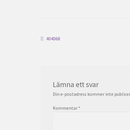
Inläggsnavigering
Föregående
404068
inlägg:
Lämna ett svar
Din e-postadress kommer inte publicer
Kommentar
*