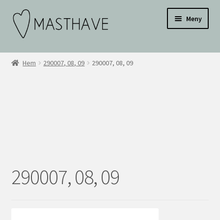
Hoppa
Hoppa
Testar
Meny
till
till
navigering
innehåll
WEBBUTIK
Hem
290007, 08, 09
290007, 08, 09
OM OSS
INSPIRATION
KONTAKT
BLI ÅTERFÖRSÄLJARE
290007, 08, 09
ÅF KONTO