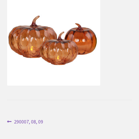
Inläggsnavigering
Föregående
290007, 08, 09
inlägg: