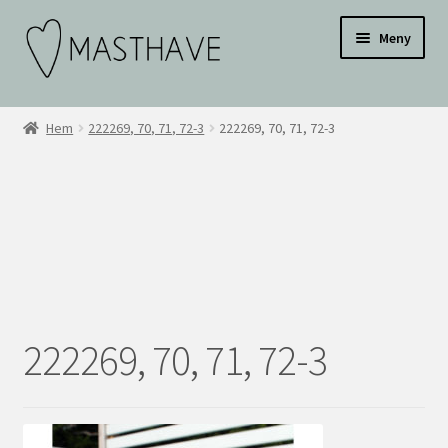
Hoppa
Hoppa
Testar
Meny
till
till
navigering
innehåll
WEBBUTIK
Hem
222269, 70, 71, 72-3
222269, 70, 71, 72-3
OM OSS
INSPIRATION
KONTAKT
BLI ÅTERFÖRSÄLJARE
222269, 70, 71, 72-3
ÅF KONTO