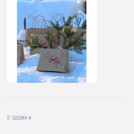
Inläggsnavigering
Föregående
222203-4
inlägg: