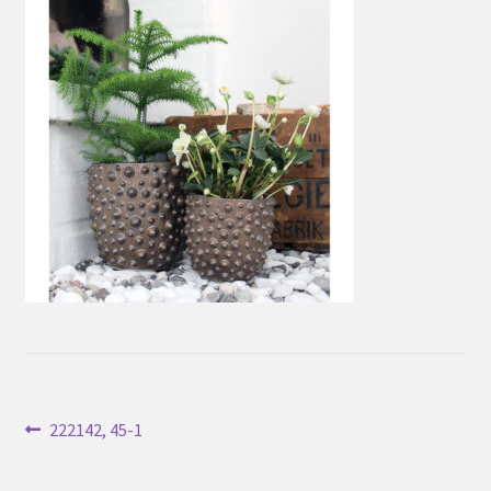
Inläggsnavigering
Föregående
222142, 45-1
inlägg: