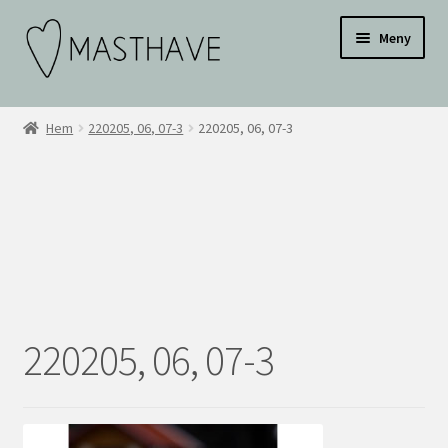
Hoppa
Hoppa
Testar
Meny
till
till
navigering
innehåll
WEBBUTIK
Hem
220205, 06, 07-3
220205, 06, 07-3
OM OSS
INSPIRATION
KONTAKT
BLI ÅTERFÖRSÄLJARE
220205, 06, 07-3
ÅF KONTO