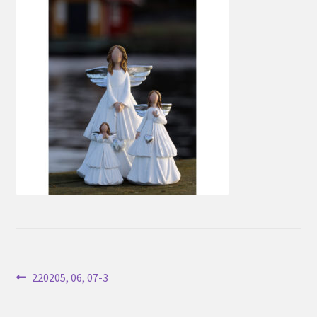
Inläggsnavigering
Föregående
220205, 06, 07-3
inlägg: