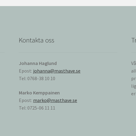
Kontakta oss
T
Johanna Haglund
Vå
Epost:
johanna@masthave.se
al
Tel: 0768-38 10 10
pr
li
Marko Kemppainen
er
Epost:
marko@masthave.se
Tel: 0725-06 11 11