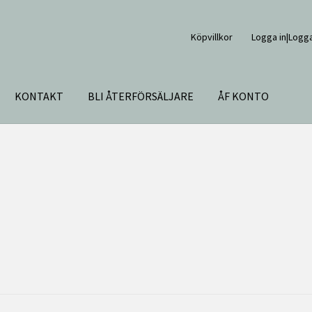
Köpvillkor
Logga in|Logga
KONTAKT
BLI ÅTERFÖRSÄLJARE
ÅF KONTO