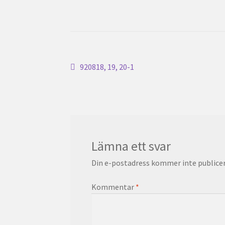
Inläggsnavigering
Föregående
920818, 19, 20-1
inlägg:
Lämna ett svar
Din e-postadress kommer inte publicer
Kommentar
*