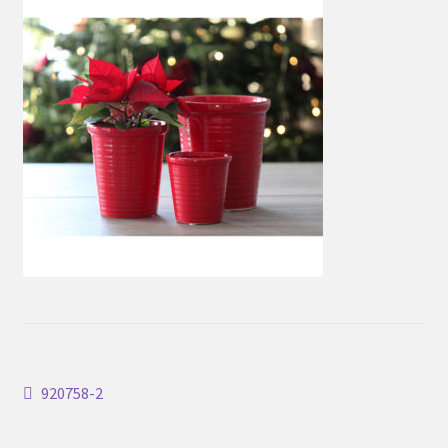
Inläggsnavigering
Föregående
920758-2
inlägg: