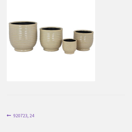
Inläggsnavigering
Föregående
920723, 24
inlägg: