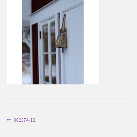
Inläggsnavigering
Föregående
902374-12
inlägg: