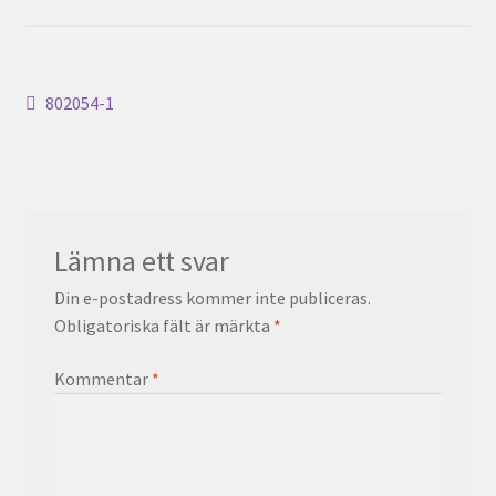
Inläggsnavigering
Föregående
802054-1
inlägg:
Lämna ett svar
Din e-postadress kommer inte publiceras.
Obligatoriska fält är märkta
*
Kommentar
*