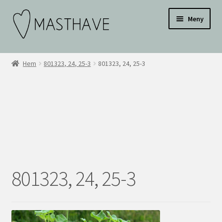
Hoppa
Hoppa
Testar
Meny
till
till
navigering
innehåll
WEBBUTIK
Hem
801323, 24, 25-3
801323, 24, 25-3
OM OSS
INSPIRATION
KONTAKT
BLI ÅTERFÖRSÄLJARE
801323, 24, 25-3
ÅF KONTO